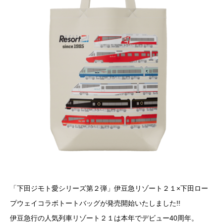
「下田ジモト愛シリーズ第２弾」伊豆急リゾート２１×下田ロー
プウェイコラボトートバッグが発売開始いたしました!!
伊豆急行の人気列車リゾート２１は本年でデビュー40周年。