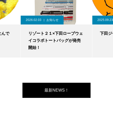
2026.02.03
お知らせ
2025.09.23
なんで
リゾート２１×下田ロープウェ
下田ジモ
イコラボトートバッグが発売
開始！
最新NEWS！